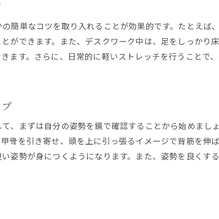
姿勢改善の簡単トレーニング法
ツ
姿勢を良くするための基本トレーニング
かの簡単なコツを取り入れることが効果的です。たとえば
毎日続けられる簡単な姿勢トレーニング
ことができます。また、デスクワーク中は、足をしっかり
姿勢を改善するための初心者向けエクササイズ
できます。さらに、日常的に軽いストレッチを行うことで
姿勢を良くするトレーニングで疲れにくさを実感
自宅でもできる姿勢改善のトレーニング法
姿勢改善に効果的なエクササイズの紹介
ップ
疲れないための姿勢維持のコツ
して、まずは自分の姿勢を鏡で確認することから始めまし
疲れにくい姿勢を維持するためのポイント
肩甲骨を引き寄せ、頭を上に引っ張るイメージで背筋を伸
長時間の姿勢維持を可能にする方法
良い姿勢が身につくようになります。また、姿勢を良くす
姿勢維持で疲れを感じないための工夫
良い姿勢を長時間保つためのヒント
姿勢維持のコツで疲労を最小限にする