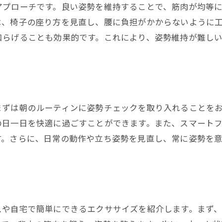
疲労感を減らすための姿勢維持術
アプローチです。良い姿勢を維持することで、筋肉が均等
は、椅子の座り方を見直し、腰に負担がかからないように
疲労感を減らす姿勢習慣を始めよう
和らげることも効果的です。これにより、姿勢維持が難し
疲労感を軽減するための姿勢習慣
日常で実践できる疲労感軽減の姿勢習慣
姿勢改善で疲れにくい体を作る習慣
疲労を抑えるための姿勢習慣の重要性
まずは朝のルーティンに姿勢チェックを取り入れることを
毎日習慣づけたい姿勢改善のステップ
の日一日を快適に過ごすことができます。また、スマート
姿勢習慣で驚くほどの効果を実感しよう
す。さらに、日常の動作や立ち姿勢を見直し、常に姿勢を
姿勢を良くするための座り方の工夫
正しい座り方で姿勢を改善する方法
姿勢を良くするための座り方のポイント
長時間座っても疲れない座り方の工夫
スや自宅で簡単にできるエクササイズを紹介します。まず
良い座り方で姿勢を改善し疲労感を軽減