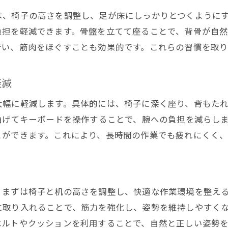
日常生活での時間短縮を促す姿勢改善法
は、椅子の高さを調整し、足が床にしっかりとつくように
姿勢改善がもたらす時間管理の利点
負担を軽減できます。骨盤を立てて座ることで、背骨が自然
行い、筋肉をほぐすことも効果的です。これらの習慣を取
姿勢改善で時間短縮を実現する方法
軽減
大幅に軽減します。具体的には、椅子に深く座り、背もた
曲げてキーボードを操作することで、腕への負担を減らし
とができます。これにより、長時間の作業でも疲れにくく
、まずは椅子と机の高さを調整し、快適な作業環境を整え
に取り入れることで、筋力を強化し、姿勢を維持しやすく
ベルトやクッションを利用することで、自然と正しい姿勢