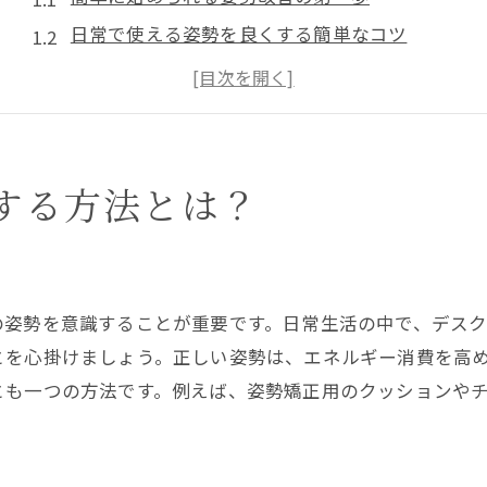
日常で使える姿勢を良くする簡単なコツ
姿勢を良くするための初心者向けステップ
姿勢改善で疲労感を減らすための基本
毎日実践できる姿勢を良くする習慣
短時間で効果的な姿勢改善法の紹介
する方法とは？
デスクワークでの疲労感を軽減する姿勢
長時間のデスクワークでの姿勢の重要性
デスクワーク中に疲れない姿勢の作り方
の姿勢を意識することが重要です。日常生活の中で、デス
効果的な姿勢でデスクワークの疲れを軽減
とを心掛けましょう。正しい姿勢は、エネルギー消費を高
デスクワーク中に役立つ姿勢の改善法
とも一つの方法です。例えば、姿勢矯正用のクッションや
良い姿勢でデスクワークの効率を上げる
姿勢改善でデスクワークの疲労を軽減