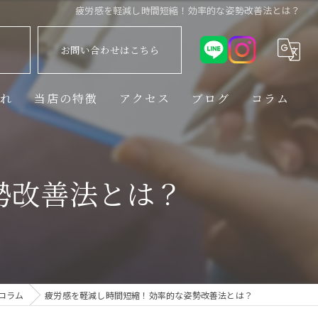
疲労感を軽減し時間短縮！効率的な姿勢改善法とは？
お問い合わせはこちら
流れ
当店の特徴
アクセス
ブログ
コラム
出張
姿勢矯正
勢改善法とは？
猫背
筋膜リリース
理学療法士
コラム
疲労感を軽減し時間短縮！効率的な姿勢改善法とは？