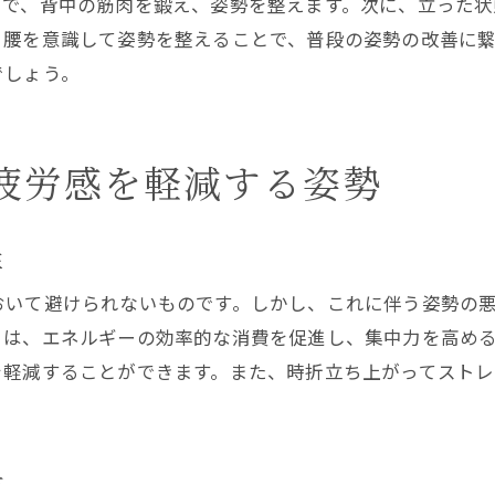
とで、背中の筋肉を鍛え、姿勢を整えます。次に、立った
姿勢維持に役立つ正しい座り方の紹介
、腰を意識して姿勢を整えることで、普段の姿勢の改善に
姿勢改善に効果的な座り方のヒント
でしょう。
姿勢改善に役立つおすすめグッズ
姿勢を良くするための便利なグッズ
疲労感を軽減する姿勢
姿勢改善をサポートするおすすめアイテム
デスクワークで役立つ姿勢改善グッズ
日常で使える姿勢改善のためのアイテム
性
姿勢を良くするための効果的なグッズ紹介
おいて避けられないものです。しかし、これに伴う姿勢の
姿勢改善に役立つグッズで毎日を快適に
とは、エネルギーの効率的な消費を促進し、集中力を高め
時間短縮に繋がる姿勢改善法
を軽減することができます。また、時折立ち上がってスト
姿勢改善で効率的な時間管理を目指す
時間短縮に役立つ姿勢改善のテクニック
方
姿勢改善で短時間でも効果を実感