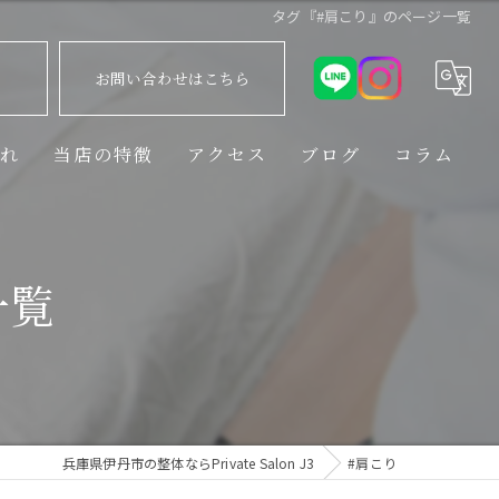
タグ『#肩こり』のページ一覧
お問い合わせはこちら
流れ
当店の特徴
アクセス
ブログ
コラム
出張
姿勢矯正
一覧
猫背
筋膜リリース
理学療法士
兵庫県伊丹市の整体ならPrivate Salon J3
#肩こり