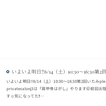
いよいよ明日‼️6/14（土）10:30〜16:30第2回い
いよいよ明日‼️6/14（土）10:30〜16:30第2回いたみ
privatesalonj3は『肩甲骨はがし』やります🤭
す☺️気になってた❗️…