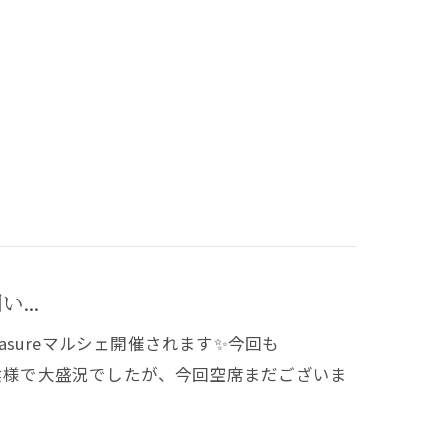
...
pleasureマルシェ開催されます✨今回も
前回お陰様で大盛況でしたが、今回空席まだございま