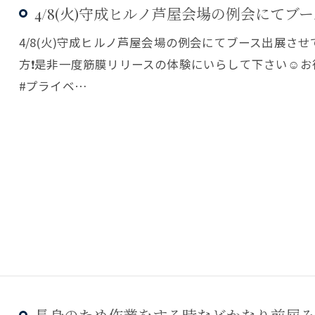
4/8(火)守成ヒルノ芦屋会場の例会にてブー
4/8(火)守成ヒルノ芦屋会場の例会にてブース出展さ
方❗️是非一度筋膜リリースの体験にいらして下さい☺️
#プライベ…
長身のため作業をする時などかなり前屈みに