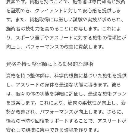
要素です。資格を持つことで、施術者は専門知識と技術
を証明でき、クライアントに対して安心感を提供しま
す。また、資格取得には厳しい試験や実技が求められ、
施術者の技術力を高めることに寄与します。これによ
り、スポーツ選手やアスリートに対する施術の信頼性が
向上し、パフォーマンスの改善に貢献します。
資格を持つ整体師による効果的な施術
資格を持つ整体師は、科学的根拠に基づいた施術を提供
し、アスリートの身体を最適な状態に導きます。彼ら
は、個々の体の状態を詳細に評価し、最適な施術プラン
を提案します。これにより、筋肉の柔軟性が向上し、姿
勢が改善され、パフォーマンスが向上します。さらに、
怪我の予防や回復をサポートすることで、アスリートが
安心して競技に集中できる環境を作ります。