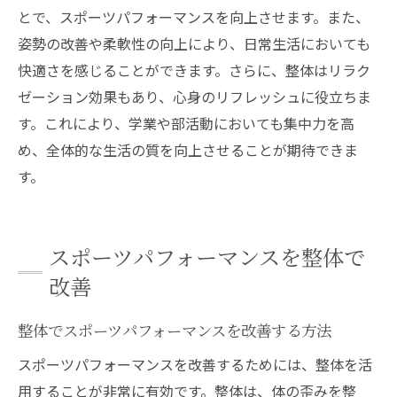
とで、スポーツパフォーマンスを向上させます。また、
姿勢の改善や柔軟性の向上により、日常生活においても
快適さを感じることができます。さらに、整体はリラク
ゼーション効果もあり、心身のリフレッシュに役立ちま
す。これにより、学業や部活動においても集中力を高
め、全体的な生活の質を向上させることが期待できま
す。
スポーツパフォーマンスを整体で
改善
整体でスポーツパフォーマンスを改善する方法
スポーツパフォーマンスを改善するためには、整体を活
用することが非常に有効です。整体は、体の歪みを整