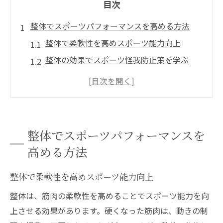
目次
整体でスポーツパフォーマンスを高める方法
整体で柔軟性を高めスポーツ能力向上
整体の効果でスポーツ怪我防止策を学ぶ
パフォーマンス力向上に整体は効果的か
整体の施術で競技力を劇的に向上させる
スポーツ整体の違いを理解する方法
整体初心者でも安心して受けられるコツ
整体でスポーツパフォーマンスを
スポーツ整体で柔軟性とパフォーマンス向上
高める方法
スポーツ整体で柔軟性を向上させる秘訣
整体で柔軟性を高めスポーツ能力向上
整体で筋肉を柔らかくし競技力を高める
整体で姿勢改善しパフォーマンス力向上
整体は、筋肉の柔軟性を高めることでスポーツ能力を向
上させる効果があります。硬くなった筋肉は、動きの制
スポーツ整体の効果的な利用法を紹介