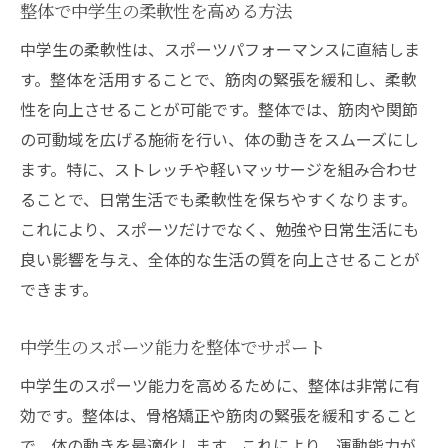
整体で中学生の柔軟性を高める方法
中学生の柔軟性は、スポーツパフォーマンスに直結しま
す。整体を活用することで、筋肉の緊張を緩和し、柔軟
性を向上させることが可能です。整体では、筋肉や関節
の可動域を広げる施術を行い、体の動きをスムーズにし
ます。特に、ストレッチや軽いマッサージを組み合わせ
ることで、日常生活でも柔軟性を保ちやすくなります。
これにより、スポーツだけでなく、勉強や日常生活にも
良い影響を与え、全体的な生活の質を向上させることが
できます。
中学生のスポーツ能力を整体でサポート
中学生のスポーツ能力を高めるために、整体は非常に有
効です。整体は、骨格矯正や筋肉の緊張を緩和すること
で、体の動きを最適化します。これにより、運動能力が