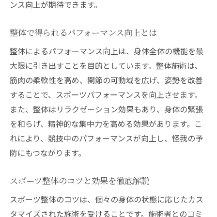
ンス向上が期待できます。
整体で得られるパフォーマンス向上とは
整体によるパフォーマンス向上は、身体全体の機能を最
大限に引き出すことを目的としています。整体施術は、
筋肉の柔軟性を高め、関節の可動域を広げ、姿勢を改善
することで、スポーツパフォーマンスを向上させます。
また、整体はリラクゼーション効果もあり、身体の緊張
を和らげ、精神的な集中力を高める効果があります。こ
れにより、競技中のパフォーマンスが向上し、怪我の予
防にもつながります。
スポーツ整体のコツと効果を徹底解説
スポーツ整体のコツは、個々の身体の状態に応じたカス
タマイズされた施術を受けることです。施術者とのコミ