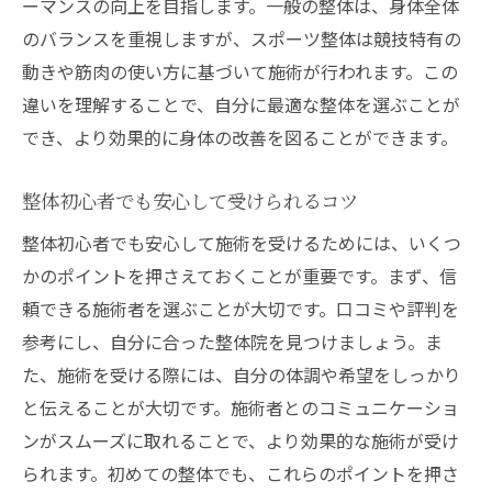
ーマンスの向上を目指します。一般の整体は、身体全体
パフォーマンス向上に役立つ整体の姿勢改
のバランスを重視しますが、スポーツ整体は競技特有の
善
動きや筋肉の使い方に基づいて施術が行われます。この
姿勢を改善しスポーツ能力を引き出す整体
違いを理解することで、自分に最適な整体を選ぶことが
柔軟性向上！整体で競技力を強化
でき、より効果的に身体の改善を図ることができます。
整体で柔軟性を高め競技力をアップ
柔軟性向上のための整体活用法
整体初心者でも安心して受けられるコツ
整体で柔軟性を強化しパフォーマンス向上
整体初心者でも安心して施術を受けるためには、いくつ
柔軟性を重視した整体のメリットとは
かのポイントを押さえておくことが重要です。まず、信
整体で柔軟性を向上させる効果的な方法
頼できる施術者を選ぶことが大切です。口コミや評判を
スポーツ整体で柔軟性と競技力を強化
参考にし、自分に合った整体院を見つけましょう。ま
た、施術を受ける際には、自分の体調や希望をしっかり
と伝えることが大切です。施術者とのコミュニケーショ
ンがスムーズに取れることで、より効果的な施術が受け
られます。初めての整体でも、これらのポイントを押さ