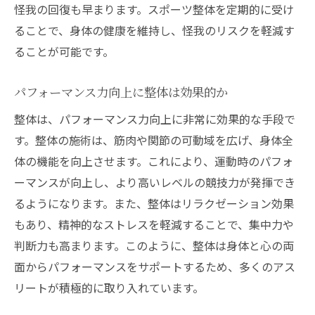
整体の専門家による施術効果を解説
怪我の回復も早まります。スポーツ整体を定期的に受け
スポーツ整体の資格と信頼性の関係
ることで、身体の健康を維持し、怪我のリスクを軽減す
ることが可能です。
資格を持つ整体師による効果的な施術
整体で中学生の競技力を引き出す
パフォーマンス力向上に整体は効果的か
中学生におすすめの整体パフォーマンス向
整体は、パフォーマンス力向上に非常に効果的な手段で
上
す。整体の施術は、筋肉や関節の可動域を広げ、身体全
整体で中学生の柔軟性を高める方法
体の機能を向上させます。これにより、運動時のパフォ
中学生のスポーツ能力を整体でサポート
ーマンスが向上し、より高いレベルの競技力が発揮でき
整体で中学生の怪我を予防し競技力強化
るようになります。また、整体はリラクゼーション効果
整体施術で中学生のパフォーマンスアップ
もあり、精神的なストレスを軽減することで、集中力や
中学生が整体を受けるメリットと効果
判断力も高まります。このように、整体は身体と心の両
スポーツパフォーマンスを整体で改善
面からパフォーマンスをサポートするため、多くのアス
リートが積極的に取り入れています。
整体でスポーツパフォーマンスを改善する
方法