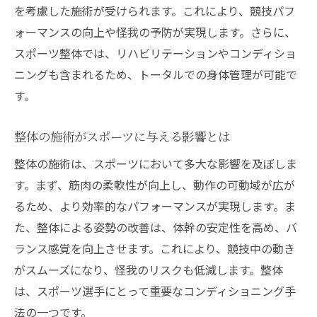
を考慮した施術が受けられます。これにより、競技パフ
ォーマンスの向上や怪我の予防が実現します。さらに、
スポーツ整体では、リハビリテーションやコンディショ
ニングも含まれるため、トータルでの身体管理が可能で
す。
整体の施術がスポーツに与える影響とは
整体の施術は、スポーツにおいて多大な影響を及ぼしま
す。まず、筋肉の柔軟性が向上し、動作の可動域が広が
るため、より効率的なパフォーマンスが実現します。ま
た、整体による姿勢の改善は、体幹の安定性を高め、バ
ランス感覚を向上させます。これにより、競技中の動き
がスムーズになり、怪我のリスクも低減します。整体
は、スポーツ選手にとって重要なコンディショニング手
法の一つです。