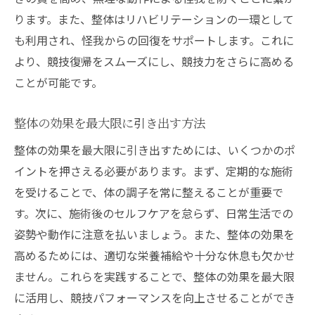
ります。また、整体はリハビリテーションの一環として
も利用され、怪我からの回復をサポートします。これに
より、競技復帰をスムーズにし、競技力をさらに高める
ことが可能です。
整体の効果を最大限に引き出す方法
整体の効果を最大限に引き出すためには、いくつかのポ
イントを押さえる必要があります。まず、定期的な施術
を受けることで、体の調子を常に整えることが重要で
す。次に、施術後のセルフケアを怠らず、日常生活での
姿勢や動作に注意を払いましょう。また、整体の効果を
高めるためには、適切な栄養補給や十分な休息も欠かせ
ません。これらを実践することで、整体の効果を最大限
に活用し、競技パフォーマンスを向上させることができ