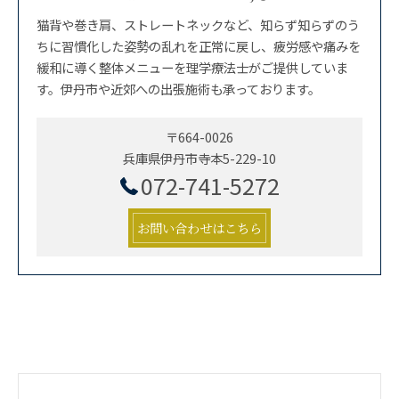
猫背や巻き肩、ストレートネックなど、知らず知らずのう
ちに習慣化した姿勢の乱れを正常に戻し、疲労感や痛みを
緩和に導く整体メニューを理学療法士がご提供していま
す。伊丹市や近郊への出張施術も承っております。
〒664-0026
兵庫県伊丹市寺本5-229-10
072-741-5272
お問い合わせはこちら