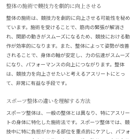
整体の施術で競技力を劇的に向上させる
パフォーマンス向上に整体は欠かせない理
由
整体の施術は、競技力を劇的に向上させる可能性を秘め
ています。施術を受けることで、筋肉の緊張が解消さ
整体で競技力を高めるための具体策
れ、関節の動きがスムーズになるため、競技における動
スポーツ整体を利用したパフォーマンス改
作が効率的になります。また、整体によって姿勢が改善
善
されることで、身体の軸が安定し、力の伝達がスムーズ
整体の施術がスポーツに与える影響とは
になり、パフォーマンスの向上につながります。整体
スポーツパフォーマンス向上のための整体
は、競技力を向上させたいと考えるアスリートにとっ
法
て、非常に有益な手段です。
整体で得る姿勢改善とパフォーマンス向上
整体で姿勢を改善し競技力を高める秘訣
スポーツ整体の違いを理解する方法
姿勢改善で競技力アップする整体の効果
スポーツ整体は、一般の整体とは異なり、特にアスリー
整体で正しい姿勢を手に入れる方法
トの身体に特化した施術法です。スポーツ整体では、競
整体で姿勢を整えパフォーマンス向上
技中に特に負担がかかる部位を重点的にケアし、パフォ