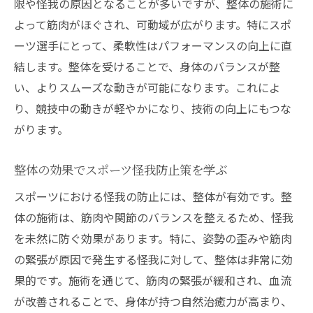
限や怪我の原因となることが多いですが、整体の施術に
整体で得られるパフォーマンス向上とは
よって筋肉がほぐされ、可動域が広がります。特にスポ
スポーツ整体のコツと効果を徹底解説
ーツ選手にとって、柔軟性はパフォーマンスの向上に直
整体の効果で競技力を劇的にアップ
結します。整体を受けることで、身体のバランスが整
整体で競技力を劇的に向上させる方法
い、よりスムーズな動きが可能になります。これによ
スポーツ整体を受ける際の注意点とは
り、競技中の動きが軽やかになり、技術の向上にもつな
整体の効果でパフォーマンスを向上
がります。
整体とセルフケアで競技力を強化
整体の効果でスポーツ怪我防止策を学ぶ
整体で怪我を予防し競技力を高める
スポーツにおける怪我の防止には、整体が有効です。整
整体の効果を最大限に引き出す方法
体の施術は、筋肉や関節のバランスを整えるため、怪我
スポーツ整体の資格と効果を知る
を未然に防ぐ効果があります。特に、姿勢の歪みや筋肉
スポーツ整体の資格を取得する方法
の緊張が原因で発生する怪我に対して、整体は非常に効
整体の有資格者が提供する効果とは
果的です。施術を通じて、筋肉の緊張が緩和され、血流
スポーツ整体資格とパフォーマンス改善
が改善されることで、身体が持つ自然治癒力が高まり、